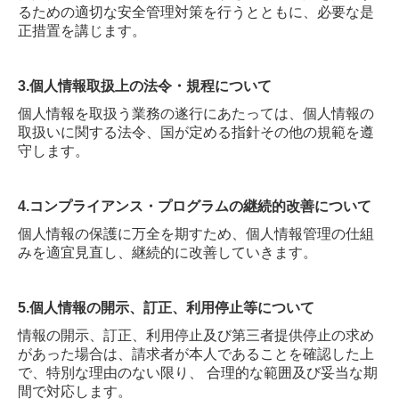
るための適切な安全管理対策を行うとともに、必要な是
外科
正措置を講じます。
小児科
禁煙相談
3.個人情報取扱上の法令・規程について
AGA 男性型脱毛症
個人情報を取扱う業務の遂行にあたっては、個人情報の
取扱いに関する法令、国が定める指針その他の規範を遵
よくあるご質問
守します。
4.コンプライアンス・プログラムの継続的改善について
個人情報の保護に万全を期すため、個人情報管理の仕組
みを適宜見直し、継続的に改善していきます。
5.個人情報の開示、訂正、利用停止等について
情報の開示、訂正、利用停止及び第三者提供停止の求め
があった場合は、請求者が本人であることを確認した上
で、特別な理由のない限り、 合理的な範囲及び妥当な期
間で対応します。