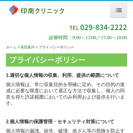
ホーム
029-834-2222
TEL
医院案内
診療時間：9:00～13:00／15:00～18:00
プライバシーポリシー
ホーム
医院案内
プライバシーポリシー
プライバシーポリシー
お知らせ
予防接種のお知らせ
1.適切な個人情報の収集、利用、提供の範囲について
発熱外来のお知らせ
個人情報は、常に収集目的を明確に定め、その目的の達
マイナ保険証のお知らせ
成に必要な限度において適正な方法で収集し、個人の同
意を得た許諾範囲においてのみ利用および提供を行いま
風しん抗体検査及び予防接種追加について
す。
各科紹介
内科・循環器科
2.個人情報の保護管理・セキュリティ対策について
呼吸器科
個人情報の漏洩、紛失、破壊、改ざん等の危険を防止す