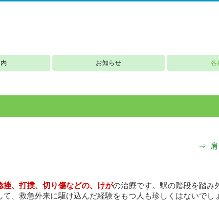
案内
お知らせ
各
ー
予防接種のお知らせ
発熱外来のお知らせ
マイナ保険証のお知らせ
風しん抗体検査及び予防接種追加について
内科・循環器科
呼吸器科
外科
小児科
禁煙相談
AGA 男性型脱
⇒ 
捻挫、打撲、切り傷などの、けが
の治療です。駅の階段を踏み
して、救急外来に駆け込んだ経験をもつ人も珍しくはないでし